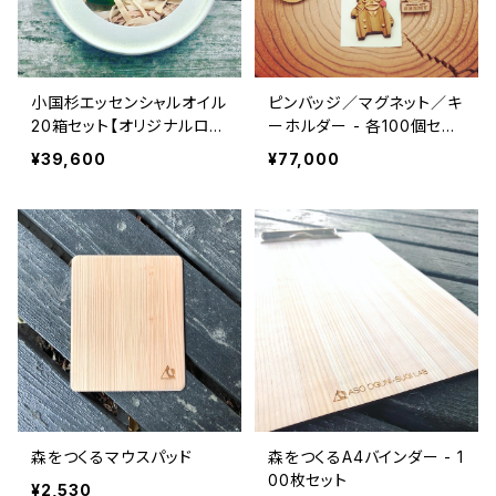
小国杉エッセンシャルオイル
ピンバッジ／マグネット／キ
20箱セット【オリジナルロゴ
ーホルダー - 各100個セッ
彫刻】
ト
¥39,600
¥77,000
森をつくるマウスパッド
森をつくるA4バインダー - 1
00枚セット
¥2,530