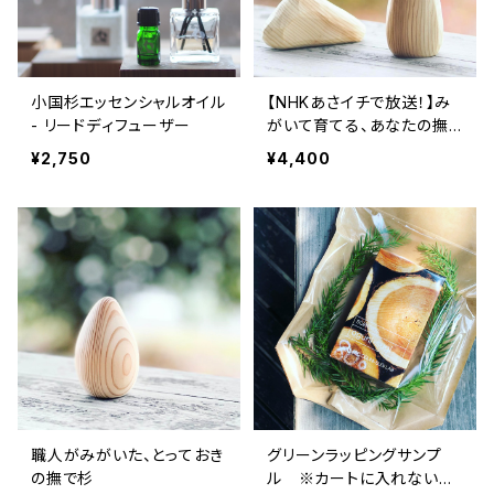
小国杉エッセンシャルオイル
【NHKあさイチで放送！】み
- リードディフューザー
がいて育てる、あなたの撫
で杉キット
¥2,750
¥4,400
職人がみがいた、とっておき
グリーンラッピングサンプ
の撫で杉
ル ※カートに入れないで